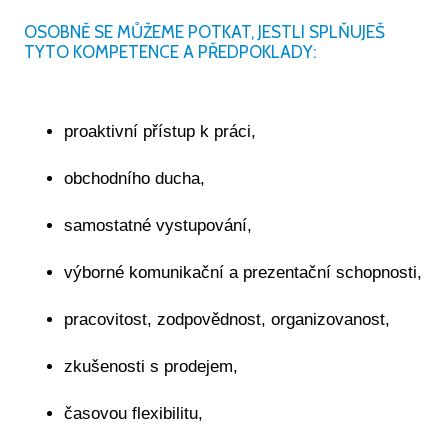
Servisní a garanční prohlídky
OSOBNĚ SE MŮŽEME POTKAT, JESTLI SPLŇUJEŠ
TYTO KOMPETENCE A PŘEDPOKLADY:
NTAKTY
TALOG
E-SHOP
proaktivní přístup k práci,
obchodního ducha,
samostatné vystupování,
výborné komunikační a prezentační schopnosti,
pracovitost, zodpovědnost, organizovanost,
zkušenosti s prodejem,
časovou flexibilitu,