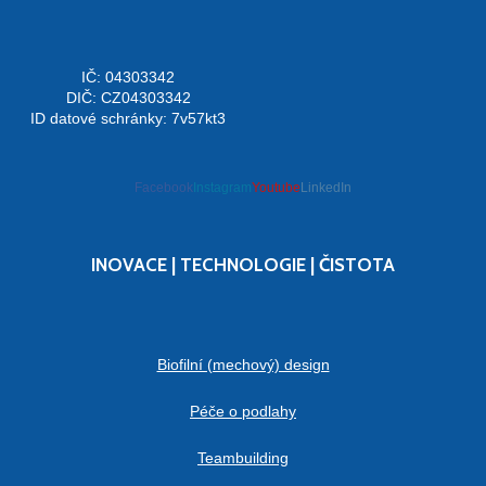
IČ: 04303342
DIČ: CZ04303342
ID datové schránky: 7v57kt3
Facebook
Instagram
Youtube
LinkedIn
INOVACE | TECHNOLOGIE | ČISTOTA
Biofilní (mechový) design
Péče o podlahy
Teambuilding