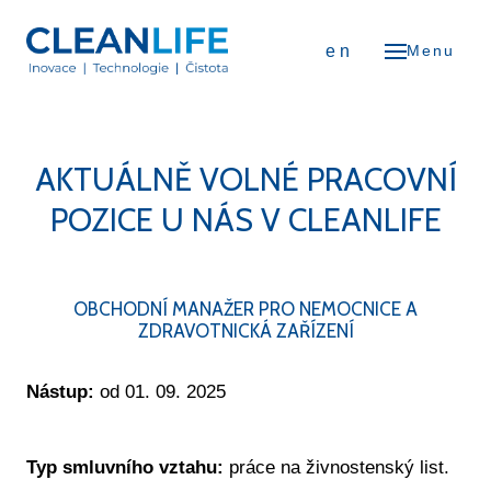
OD
cs
en
Menu
NÁS
iéra
erence
AKTUÁLNĚ VOLNÉ PRACOVNÍ
ODUKTY
POZICE U NÁS V CLEANLIFE
Čističky vzduchu
Osvěžovače vzduchu
OBCHODNÍ MANAŽER PRO NEMOCNICE A
ZDRAVOTNICKÁ ZAŘÍZENÍ
Flexibilní zástěny
Vozíkové systémy
Nástup:
od 01. 09. 2025
Nábytkové kluzáky
Typ smluvního vztahu:
práce na živnostenský list.