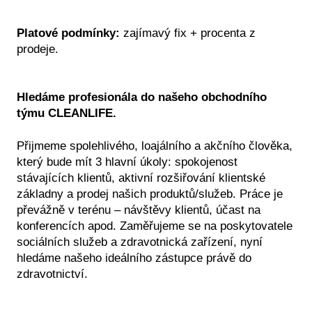
Bateriové čisticí stroje
Platové podmínky:
zajímavý fix + procenta z
Mobilní a sprchovací pomůcky
prodeje.
UŽBY
Biofilní (mechový) design
Hledáme profesionála do našeho obchodního
týmu CLEANLIFE.
Péče o podlahy
Přijmeme spolehlivého, loajálního a akčního člověka,
který bude mít 3 hlavní úkoly: spokojenost
Teambuilding
stávajících klientů, aktivní rozšiřování klientské
základny a prodej našich produktů/služeb. Práce je
CLEANLIFE tour
převážně v terénu – návštěvy klientů, účast na
konferencích apod. Zaměřujeme se na poskytovatele
Návrhy sesteren
sociálních služeb a zdravotnická zařízení, nyní
hledáme našeho ideálního zástupce právě do
Místní šetření
zdravotnictví.
Analýza provozu