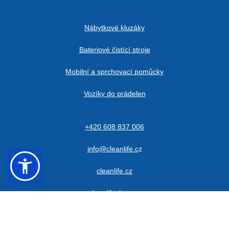
Nábytkové kluzáky
Bateriové čistící stroje
Mobilní a sprchovací pomůcky
Vozíky do prádelen
+420 608 837 006
info@cleanlife.c
z
cs
en
cleanlife.cz
cleanlifeshop.cz
Abychom vám usnadnili procházení stránek, nabídli
přizpůsobený obsah nebo reklamu a mohli anonymně