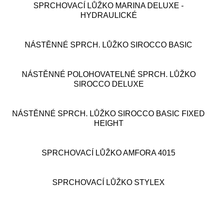
Bateriové čisticí stroje
SPRCHOVACÍ LŮŽKO MARINA DELUXE -
HYDRAULICKÉ
Mobilní a sprchovací pomůcky
NÁSTĚNNÉ SPRCH. LŮŽKO SIROCCO BASIC
UŽBY
Biofilní (mechový) design
NÁSTĚNNÉ POLOHOVATELNÉ SPRCH. LŮŽKO
SIROCCO DELUXE
Péče o podlahy
Teambuilding
NÁSTĚNNÉ SPRCH. LŮŽKO SIROCCO BASIC FIXED
HEIGHT
CLEANLIFE tour
SPRCHOVACÍ LŮŽKO AMFORA 4015
Návrhy sesteren
Místní šetření
SPRCHOVACÍ LŮŽKO STYLEX
Analýza provozu