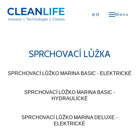
OD
cs
en
Menu
NÁS
iéra
erence
SPRCHOVACÍ LŮŽKA
ODUKTY
Čističky vzduchu
SPRCHOVACÍ LŮŽKO MARINA BASIC - ELEKTRICKÉ
Osvěžovače vzduchu
SPRCHOVACÍ LŮŽKO MARINA BASIC -
Flexibilní zástěny
HYDRAULICKÉ
Vozíkové systémy
SPRCHOVACÍ LŮŽKO MARINA DELUXE -
ELEKTRICKÉ
Nábytkové kluzáky