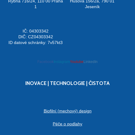
Rybná 716/24, 110 00 Praha
Husova 156/2a, 790 01
1
Jeseník
IČ: 04303342
DIČ: CZ04303342
ID datové schránky: 7v57kt3
Facebook
Instagram
Youtube
LinkedIn
INOVACE | TECHNOLOGIE | ČISTOTA
Biofilní (mechový) design
Péče o podlahy