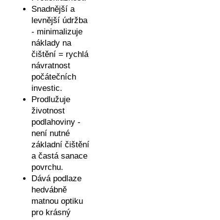
Snadnější a
levnější údržba
- minimalizuje
náklady na
čištění = rychlá
návratnost
počátečních
investic.
Prodlužuje
životnost
podlahoviny -
není nutné
základní čištění
a častá sanace
povrchu.
Dává podlaze
hedvábně
matnou optiku
pro krásný