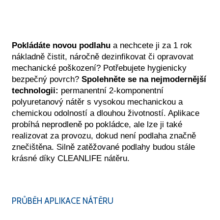
Bateriové čisticí stroje
Mobilní a sprchovací pomůcky
Pokládáte novou podlahu
a nechcete ji za 1 rok
UŽBY
nákladně čistit, náročně dezinfikovat či opravovat
Biofilní (mechový) design
mechanické poškození? Potřebujete hygienicky
bezpečný povrch?
Spolehněte se na nejmodernější
technologii:
permanentní 2-komponentní
Péče o podlahy
polyuretanový nátěr s vysokou mechanickou a
chemickou odolností a dlouhou životností. Aplikace
Teambuilding
probíhá neprodleně po pokládce, ale lze ji také
realizovat za provozu, dokud není podlaha značně
CLEANLIFE tour
znečištěna. Silně zatěžované podlahy budou stále
krásné díky CLEANLIFE nátěru.
Návrhy sesteren
Místní šetření
PRŮBĚH APLIKACE NÁTĚRU
Analýza provozu