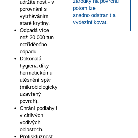
zárodky na povrchu
udržitelnost - v
potom lze
porovnání s
snadno odstranit a
vytrháváním
vydezinfikovat.
staré krytiny.
Odpadá více
než 20 000 tun
netříděného
odpadu.
Dokonalá
hygiena díky
hermetickému
utěsnění spár
(mikrobiologicky
uzavřený
povrch).
Chrání podlahy i
v citlivých
vodivých
oblastech.
Protiskluznost.