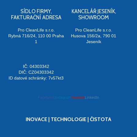
SÍDLO FIRMY,
KANCELÁŘ JESENÍK,
FAKTURAČNÍ ADRESA
SHOWROOM
Pro CleanLife s.r.o.
Pro CleanLife s.r.o.
Rybná 716/24, 110 00 Praha
Husova 156/2a, 790 01
1
Jeseník
IČ: 04303342
DIČ: CZ04303342
ID datové schránky: 7v57kt3
Facebook
Instagram
Youtube
LinkedIn
INOVACE | TECHNOLOGIE | ČISTOTA