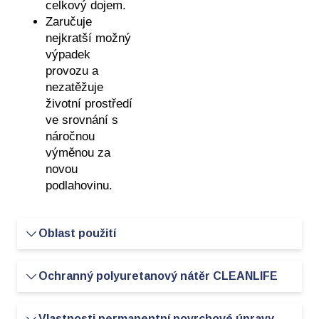
celkový dojem.
Zaručuje
nejkratší možný
výpadek
provozu a
nezatěžuje
životní prostředí
ve srovnání s
náročnou
výměnou za
novou
podlahovinu.
Oblast použití
Nemocnice, lékařské praxe, domovy pro
Ochranný polyuretanový nátěr CLEANLIFE
seniory, kadeřnické salony, autosalony, kanceláře.
Zde musí být vše nejenom hygienicky čisté, ale
Ochranný
Vlastnosti permanentní povrchové úpravy