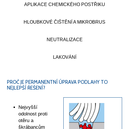
APLIKACE CHEMICKÉHO POSTŘIKU
Servisní a garanční prohlídky
NTAKTY
HLOUBKOVÉ ČIŠTĚNÍ A MIKROBRUS
TALOG
E-SHOP
NEUTRALIZACE
LAKOVÁNÍ
PROČ JE PERMANENTNÍ ÚPRAVA PODLAHY TO
NEJLEPŠÍ ŘEŠENÍ?
Nejvyšší
odolnost proti
otěru a
škrábancům