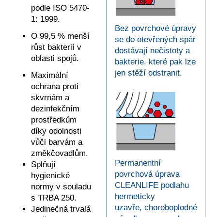
podle ISO 5470-
1: 1999.
Bez povrchové úpravy
O 99,5 % menší
se do otevřených spár
růst bakterií v
dostávají nečistoty a
oblasti spojů.
bakterie, které pak lze
jen stěží odstranit.
Maximální
ochrana proti
skvrnám a
dezinfekčním
prostředkům
díky odolnosti
vůči barvám a
změkčovadlům.
Permanentní
Splňují
povrchová úprava
hygienické
CLEANLIFE podlahu
normy v souladu
hermeticky
s TRBA 250.
uzavře, choroboplodné
Jedinečná trvalá