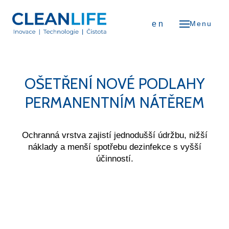
OD
cs
en
Menu
NÁS
iéra
erence
OŠETŘENÍ NOVÉ PODLAHY
ODUKTY
PERMANENTNÍM NÁTĚREM
Čističky vzduchu
Osvěžovače vzduchu
Ochranná vrstva zajistí jednodušší údržbu, nižší
náklady a menší spotřebu dezinfekce s vyšší
Flexibilní zástěny
účinností.
Vozíkové systémy
Nábytkové kluzáky