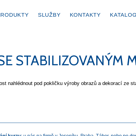
PRODUKTY
SLUŽBY
KONTAKTY
KATALO
SE STABILIZOVANÝM
t nahlédnout pod pokličku výroby obrazů a dekorací ze st
ání kurzu
: u nás na firmě v Jeseníku, Praha, Tábor, nebo po do