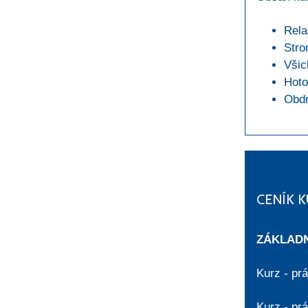
Rela
Stro
Všic
Hoto
Obdr
CENÍK 
ZÁKLADN
Kurz - pr
Kurz - pr