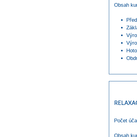
Obsah ku
Před
Zákl
Výro
Výro
Hoto
Obdr
RELAXA
Počet úča
Obsah ku