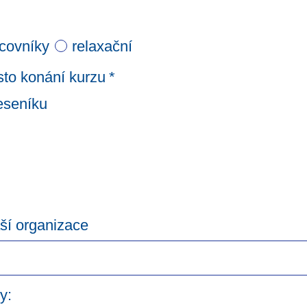
acovníky
relaxační
sto konání kurzu
*
Jeseníku
ší organizace
y: