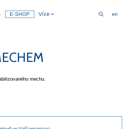
G
Více
cs
E-SHOP
en
 MECHEM
abilizovaného mechu.
mluvě ve Vaší organizaci.