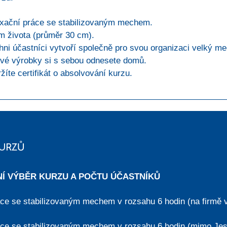
xační práce se stabilizovaným mechem.
m života (průměr 30 cm).
hni účastníci vytvoří společně pro svou organizaci velký m
vé výrobky si s sebou odnesete domů.
žíte certifikát o absolvování kurzu.
KURZŮ
Í VÝBĚR KURZU A POČTU ÚČASTNÍKŮ
áce se stabilizovaným mechem v rozsahu 6 hodin (na firmě
áce se stabilizovaným mechem v rozsahu 6 hodin (mimo Je