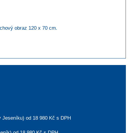
echový obraz 120 x 70 cm.
 v Jeseníku) od 18 980 Kč s DPH
seník) od 18 980 Kč s DPH